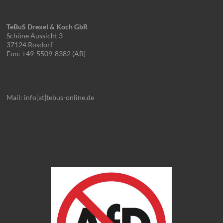
TeBuS Drexel & Koch GbR
Schöne Aussicht 3
37124 Rosdorf
Fon: +49-5509-8382 (AB)
Mail: info[at]tebus-online.de